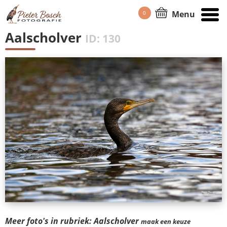
Menu
0
HOME
/
PORTFOLIO
Aalscholver
ID: 130
Meer foto's in rubriek: Aalscholver
maak een keuze