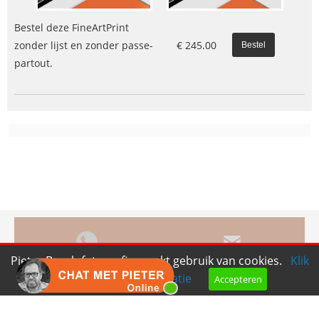
Bestel deze FineArtPrint
zonder lijst en zonder passe-
€
245.00
partout.
Pieter Bosch fotografie maakt gebruik van cookies.
Klik
Bel ons
Mail ons
hier voor meer informatie
Accepteren
Copyright © 2026 |
Endless CMS
Versie 4.14 |
Voorwaarden
|
Privacy