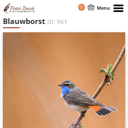
Menu
0
HOME
/
PORTFOLIO
Blauwborst
ID: 961