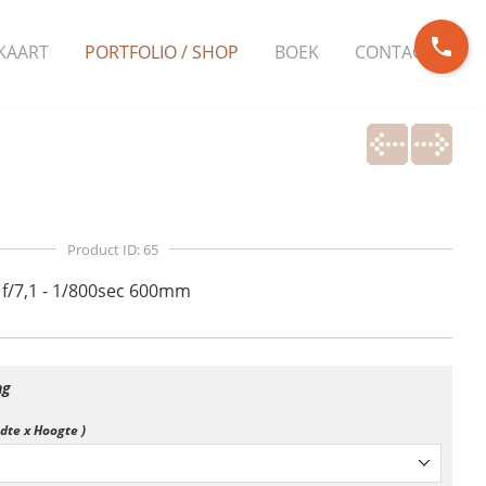
phone
KAART
PORTFOLIO / SHOP
BOEK
CONTACT
Product ID: 65
 f/7,1 - 1/800sec 600mm
ng
edte x Hoogte )