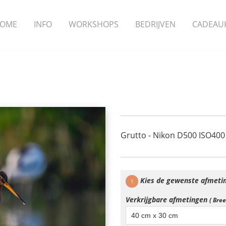
OME
INFO
WORKSHOPS
BEDRIJVEN
CADEAU
Grutto - Nikon D500 ISO400
Kies de gewenste afmeti
1
Verkrijgbare afmetingen
( Bre
40 cm x 30 cm