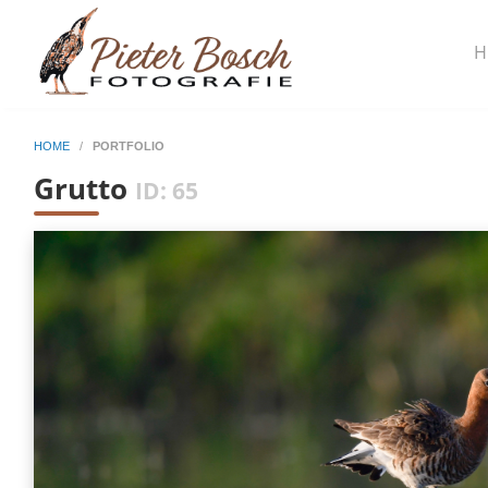
H
HOME
/
PORTFOLIO
Grutto
ID: 65