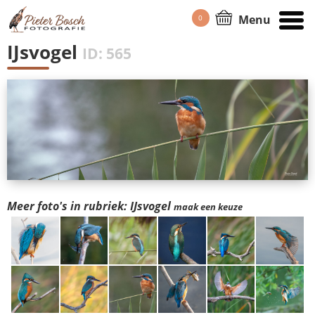
Menu
0
HOME
/
PORTFOLIO
IJsvogel
ID: 565
Meer foto's in rubriek: IJsvogel
maak een keuze