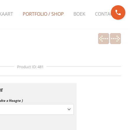
phone
KAART
PORTFOLIO / SHOP
BOEK
CONTACT
Product ID: 481
ng
edte x Hoogte )