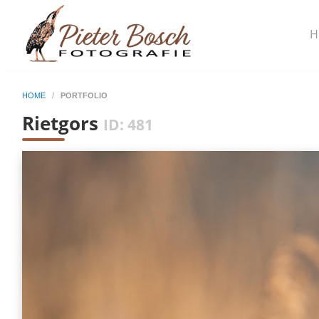
H
HOME
/
PORTFOLIO
Rietgors
ID: 481