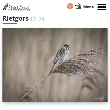
Menu
0
HOME
/
PORTFOLIO
Rietgors
ID: 74