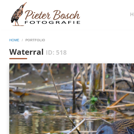
H
HOME
/
PORTFOLIO
Waterral
ID: 518