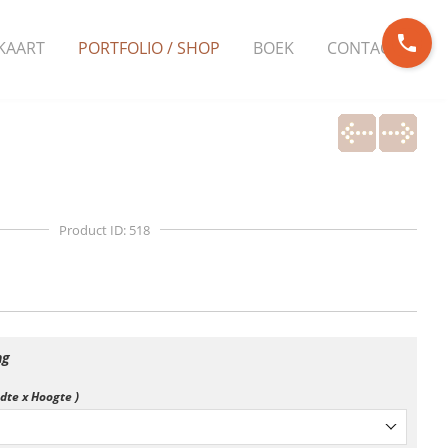
phone
KAART
PORTFOLIO / SHOP
BOEK
CONTACT
Product ID: 518
ng
edte x Hoogte )