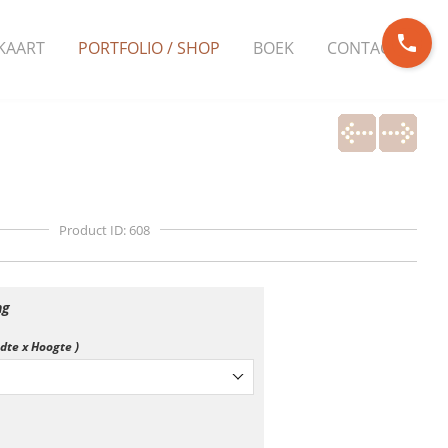
phone
KAART
PORTFOLIO / SHOP
BOEK
CONTACT
Product ID: 608
ng
edte x Hoogte )