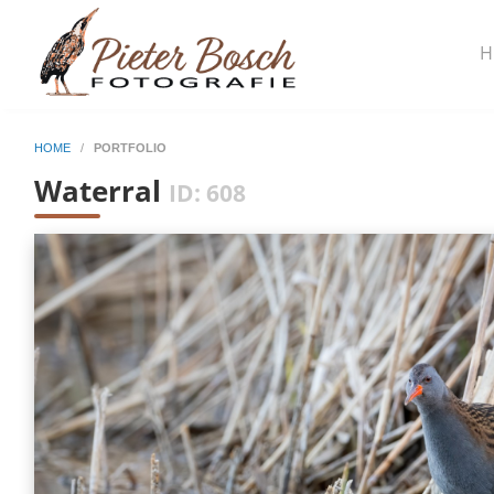
H
HOME
/
PORTFOLIO
Waterral
ID: 608