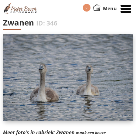
Menu
0
HOME
/
PORTFOLIO
Zwanen
ID: 346
Meer foto's in rubriek: Zwanen
maak een keuze