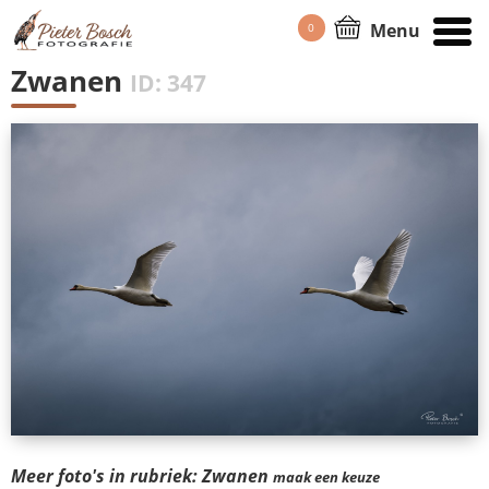
Menu
0
HOME
/
PORTFOLIO
Zwanen
ID: 347
Meer foto's in rubriek: Zwanen
maak een keuze