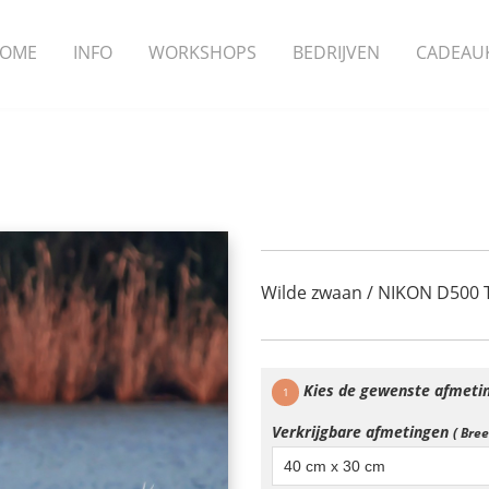
OME
INFO
WORKSHOPS
BEDRIJVEN
CADEAU
Wilde zwaan / NIKON D500 
Kies de gewenste afmeti
1
Verkrijgbare afmetingen
( Bre
40 cm x 30 cm