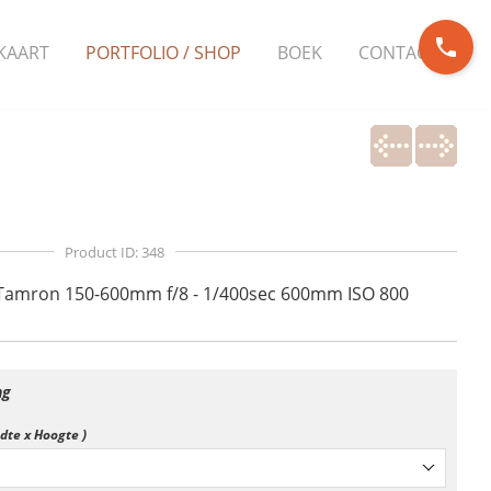
phone
KAART
PORTFOLIO / SHOP
BOEK
CONTACT
Product ID: 348
Tamron 150-600mm f/8 - 1/400sec 600mm ISO 800
ng
edte x Hoogte )