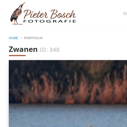
H
HOME
/
PORTFOLIO
Zwanen
ID: 348