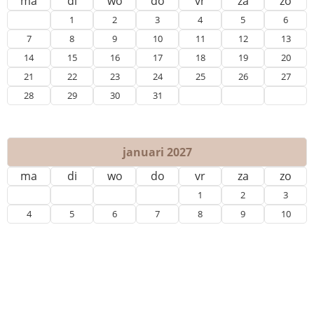
ma
di
wo
do
vr
za
zo
1
2
3
4
5
6
7
8
9
10
11
12
13
14
15
16
17
18
19
20
21
22
23
24
25
26
27
28
29
30
31
januari 2027
ma
di
wo
do
vr
za
zo
1
2
3
4
5
6
7
8
9
10