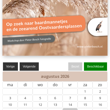
Bezet
Beschikbaar
augustus 2026
ma
di
wo
do
vr
za
zo
1
2
3
4
5
6
7
8
9
10
11
12
13
14
15
16