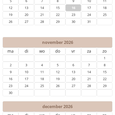
5
6
7
8
9
10
11
12
13
14
15
16
17
18
19
20
21
22
23
24
25
26
27
28
29
30
31
november 2026
ma
di
wo
do
vr
za
zo
1
2
3
4
5
6
7
8
9
10
11
12
13
14
15
16
17
18
19
20
21
22
23
24
25
26
27
28
29
30
december 2026