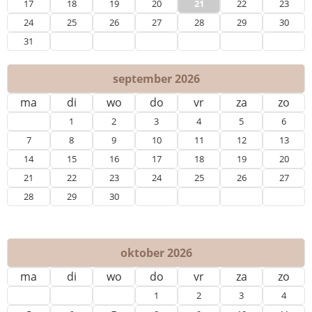
17
18
19
20
21
22
23
24
25
26
27
28
29
30
31
september 2026
ma
di
wo
do
vr
za
zo
1
2
3
4
5
6
7
8
9
10
11
12
13
14
15
16
17
18
19
20
21
22
23
24
25
26
27
28
29
30
oktober 2026
ma
di
wo
do
vr
za
zo
1
2
3
4